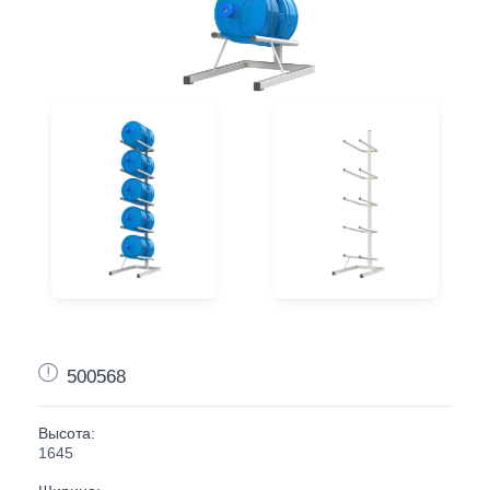
500568
Высота:
1645