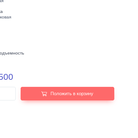
ая
ка
ковая
подъемность
500
Положить в корзину