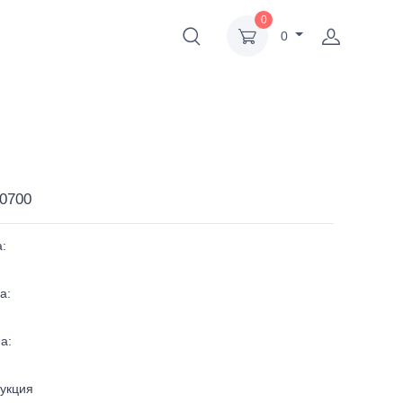
0
0
0700
:
а:
а:
укция