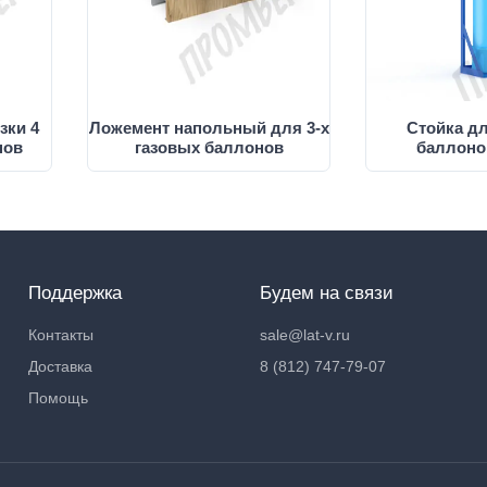
зки 4
Ложемент напольный для 3-х
Стойка дл
нов
газовых баллонов
баллоно
Поддержка
Будем на связи
Контакты
sale@lat-v.ru
Доставка
8 (812) 747-79-07
Помощь