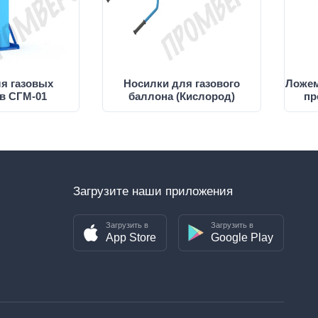
я газовых
Носилки для газового
Ложем
в СГМ-01
баллона (Кислород)
пр
Загрузите наши приложения
Загрузить в
Загрузить в
App Store
Google Play