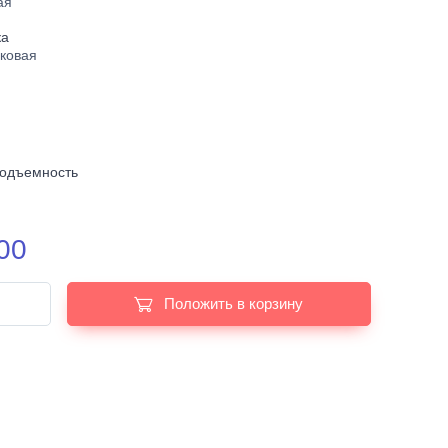
ая
ка
ковая
подъемность
00
Положить в корзину