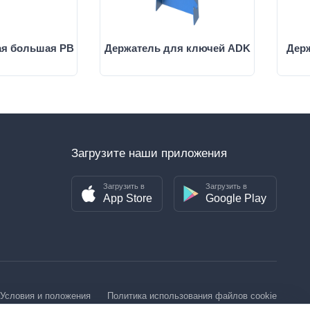
ая большая PB
Держатель для ключей ADK
Дер
Загрузите наши приложения
Загрузить в
Загрузить в
App Store
Google Play
Условия и положения
Политика использования файлов cookie