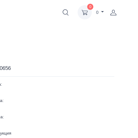
0
0
0656
:
а:
а:
укция