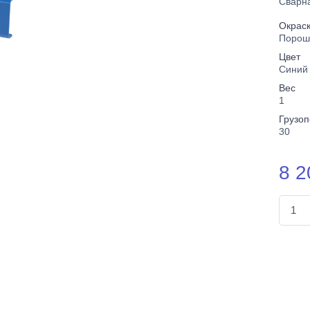
Сварн
Окрас
Порош
Цвет
Синий
Вес
1
Грузо
30
8 2