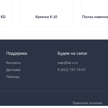
 КD
Крючки К-10
Полка навесн
Поддержка
Будем на связи
Контакты
sale@lat-v.ru
Доставка
8 (812) 747-79-07
Помощь
Приватная политика